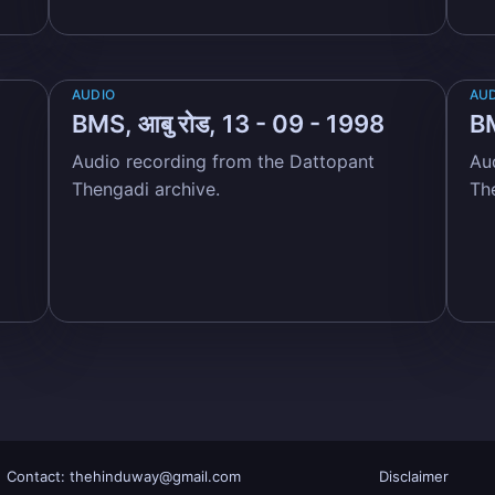
AUDIO
AU
BMS, आबु रोड, 13 - 09 - 1998
BM
Audio recording from the Dattopant
Au
Thengadi archive.
Th
Contact: thehinduway@gmail.com
Disclaimer