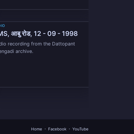
DIO
S, आबु रोड, 12 - 09 - 1998
dio recording from the Dattopant
engadi archive.
Home
Facebook
YouTube