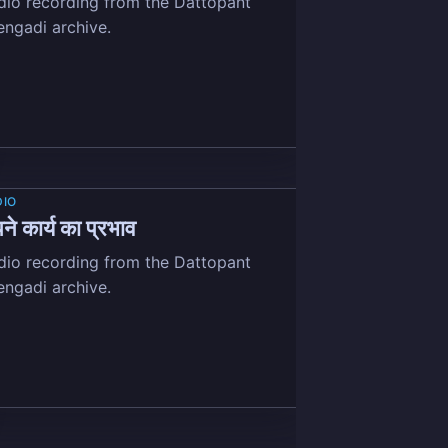
dio recording from the Dattopant
engadi archive.
ant
livered
DIO
ने कार्य का प्रभाव
dio recording from the Dattopant
engadi archive.
ibe