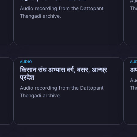
Au
Audio recording from the Dattopant
Th
Thengadi archive.
bscribe to Dattop
Thengadi
p to date! Get all the latest & greatest posts de
AUDIO
AU
किसान संघ अभ्यास वर्ग, बसर, आन्ध्र
अप
straight to your inbox
प्रदेश
Au
Audio recording from the Dattopant
Th
Thengadi archive.
Subscr