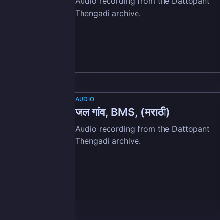
Audio recording from the Dattopant
Thengadi archive.
Su
Stay u
AUDIO
जल गांव, BMS, (मराठी)
Audio recording from the Dattopant
Thengadi archive.