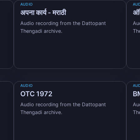
AUDIO
AU
अपना कार्य - मराठी
अंत
Audio recording from the Dattopant
Au
Thengadi archive.
Th
AUDIO
AU
OTC 1972
BM
Audio recording from the Dattopant
Au
Thengadi archive.
Th